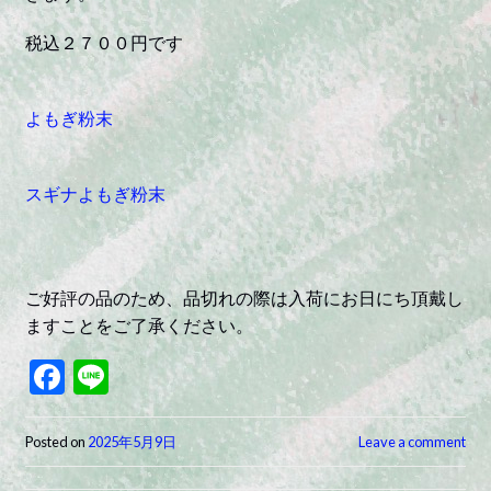
税込２７００円です
よもぎ粉末
スギナよもぎ粉末
ご好評の品のため、品切れの際は入荷にお日にち頂戴し
ますことをご了承ください。
F
Li
ac
n
e
e
Posted on
2025年5月9日
Leave a comment
b