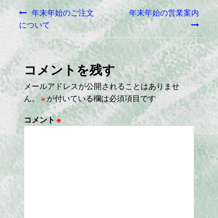
投
o
年末年始のご注文
年末年始の営業案内
稿
o
について
k
ナ
ビ
コメントを残す
ゲ
メールアドレスが公開されることはありませ
ー
ん。
※
が付いている欄は必須項目です
シ
コメント
※
ョ
ン