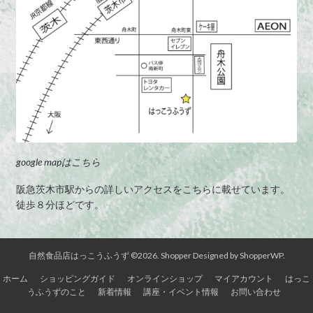
google mapはこちら
阪急茨木市駅からの詳しいアクセスをこちらに載せています。
徒歩８分ほどです。
自然食品店はっこうふうず ©2026.
Shopper
Designed by
ShopperWP
.
ホーム
ショッピングガイド
オンラインショップ
マイアカウント
はっこ
うふうずのこと
新着情報
講座・イベント情報
お問い合わせ