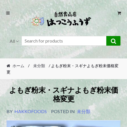
Skip
Skip
to
to
navigation
content
All
ホーム
/
未分類
/ よもぎ粉末・スギナよもぎ粉末価格変
更
よもぎ粉末・スギナよもぎ粉末価
格変更
BY
HAKKOFOODS
POSTED IN
未分類