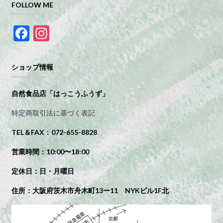
FOLLOW ME
F
In
ac
st
e
a
ショップ情報
b
gr
o
a
自然食品店「はっこうふうず」
o
m
特定商取引法に基づく表記
k
TEL＆FAX：072-655-8828
営業時間：10:00〜18:00
定休日：日・月曜日
住所：大阪府茨木市舟木町13ー11 NYKビル1F北