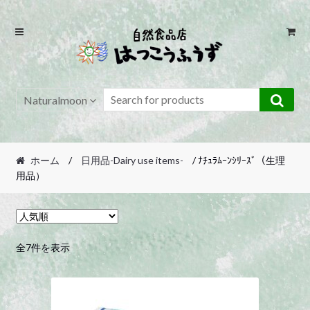
Skip
Skip
to
to
navigation
content
Naturalmoon
ホーム
/
日用品-Dairy use items-
/ ﾅﾁｭﾗﾑｰﾝｼﾘｰｽﾞ（生理
用品）
人
全7件を表示
気
順