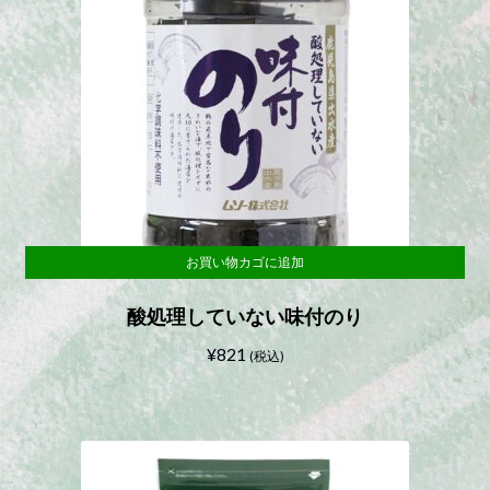
で
¥950
し
で
た。
す。
お買い物カゴに追加
酸処理していない味付のり
¥
821
(税込)