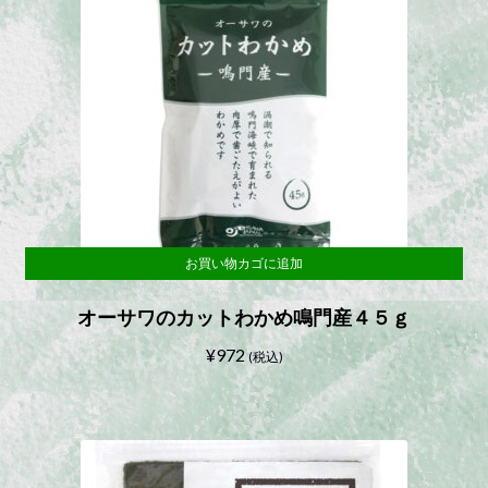
お買い物カゴに追加
オーサワのカットわかめ鳴門産４５ｇ
¥
972
(税込)