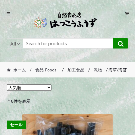
Skip
Skip
to
to
navigation
content
All
ホーム
/
食品-Foods-
/
加工食品
/
乾物
/ 海草/海苔
人
全8件を表示
気
順
セール