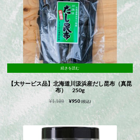
続きを読む
【大サービス品】北海道川汲浜産だし昆布（真昆
布） 250g
元
現
¥
1,188
¥
950
(税込)
の
在
価
の
格
価
は
格
¥1,188
は