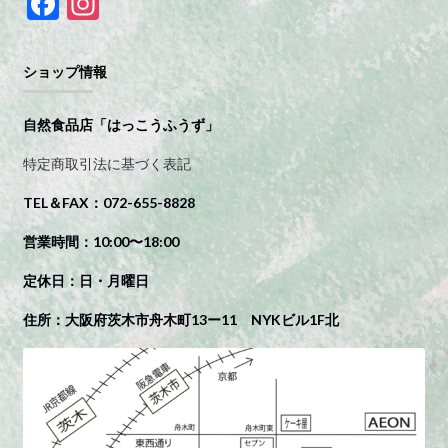
F
In
ac
st
e
a
ショップ情報
b
gr
o
a
自然食品店「はっこうふうず」
o
m
特定商取引法に基づく表記
k
TEL＆FAX：072-655-8828
営業時間：10:00〜18:00
定休日：日・月曜日
住所：大阪府茨木市舟木町13ー11 NYKビル1F北