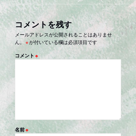
k
ナ
ビ
コメントを残す
ゲ
メールアドレスが公開されることはありませ
ー
ん。
※
が付いている欄は必須項目です
シ
コメント
※
ョ
ン
名前
※