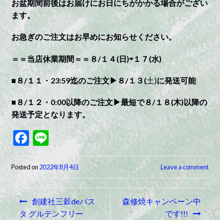
お盆期間前後はお届けにお日にちがかかる場合がござい
ます。
お急ぎのご注文はお早めにお知らせください。
＝＝当店休業期間＝＝８/１４(日)⇨１７(水)
■８/１１・23:59迄のご注文▶︎８/１３(
土)
に発送可能
■８/１２・0:00以降のご注文▶︎最短で８/１８(木)以降の
発送予定となります。
F
Li
ac
n
e
e
Posted on
2022年8月4日
Leave a comment
b
投
o
創建社三穀deパス
森修焼キャンペーン中
稿
o
タ グルテンフリー
です!!!