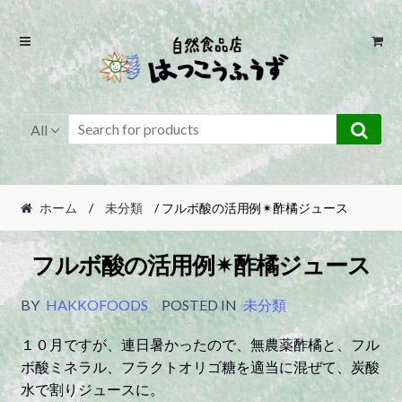
Skip
Skip
to
to
navigation
content
All
ホーム
/
未分類
/ フルボ酸の活用例✴︎酢橘ジュース
フルボ酸の活用例✴︎酢橘ジュース
BY
HAKKOFOODS
POSTED IN
未分類
１０月ですが、連日暑かったので、無農薬酢橘と、フル
ボ酸ミネラル、フラクトオリゴ糖を適当に混ぜて、炭酸
水で割りジュースに。