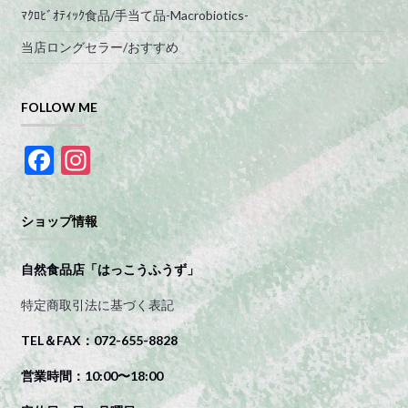
ﾏｸﾛﾋﾞｵﾃｨｯｸ食品/手当て品-Macrobiotics-
当店ロングセラー/おすすめ
FOLLOW ME
F
In
ac
st
e
a
ショップ情報
b
gr
o
a
自然食品店「はっこうふうず」
o
m
特定商取引法に基づく表記
k
TEL＆FAX：072-655-8828
営業時間：10:00〜18:00