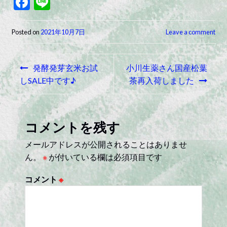
F
Li
ac
n
e
e
Posted on
2021年10月7日
Leave a comment
b
投
o
発酵発芽玄米お試
小川生薬さん国産松葉
稿
o
しSALE中です♪
茶再入荷しました
k
ナ
ビ
コメントを残す
ゲ
メールアドレスが公開されることはありませ
ー
ん。
※
が付いている欄は必須項目です
シ
コメント
※
ョ
ン