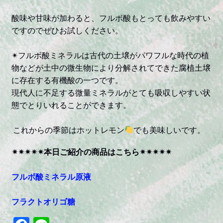
酸味や甘味が加わると、フルボ酸もとっても飲みやすい
ですのでぜひお試しください。
✴︎フルボ酸ミネラルは古代の土壌がパワフルな時代の植
物などが土中の微生物により分解されてできた腐植土壌
に存在する有機酸の一つです。
現代人に不足する微量ミネラルがとても吸収しやすい状
態でとりいれることができます。
これからの季節はホットレモン
でも美味しいです。
✴︎✴︎✴︎✴︎✴︎本日ご紹介の商品はこちら✴︎✴︎✴︎✴︎✴︎
フルボ酸ミネラル原液
フラクトオリゴ糖