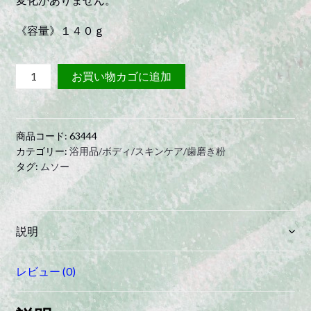
《容量》１４０ｇ
ｼ
お買い物カゴに追加
ｬ
ﾎﾞ
ﾝ
商品コード:
63444
玉
カテゴリー:
浴用品/ボディ/スキンケア/歯磨き粉
せ
タグ:
ムソー
っ
け
ん
ハ
説明
ミ
ガ
レビュー (0)
キ
quantity