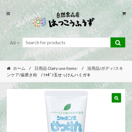
Skip
Skip
to
to
navigation
content
All
ホーム
/
日用品-Dairy use items-
/
浴用品/ボディ/スキ
ンケア/歯磨き粉
/ ｼｬﾎﾞﾝ玉せっけんハミガキ