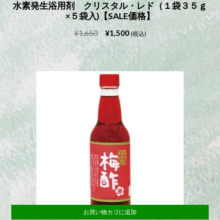
水素発生浴用剤 クリスタル・レド（１袋３５ｇ
×５袋入)【SALE価格】
元
現
¥
1,650
¥
1,500
(税込)
の
在
価
の
格
価
は
格
¥1,650
は
で
¥1,500
し
で
た。
す。
お買い物カゴに追加