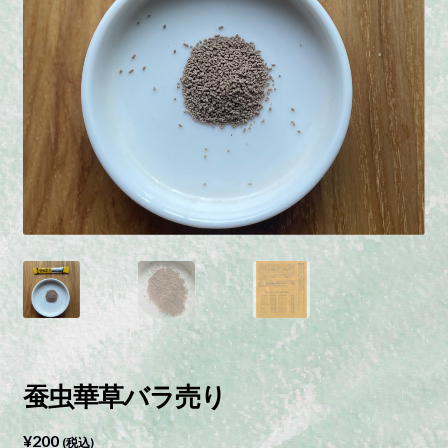
蚕虫華草バラ売り
¥
200
(税込)