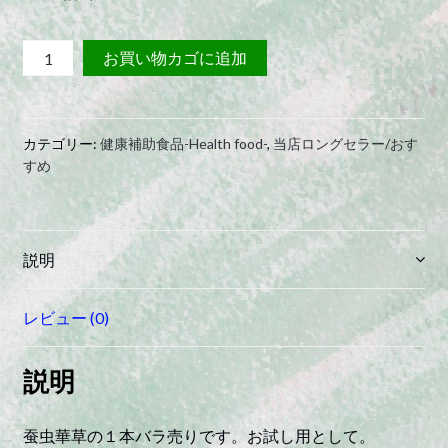
蚕
お買い物カゴに追加
虫
華
草
カテゴリー:
健康補助食品-Health food-
,
当店ロングセラー/おす
バ
すめ
ラ
売
り
quantity
説明
レビュー (0)
説明
蚕虫華草の１本バラ売りです。お試し用として。