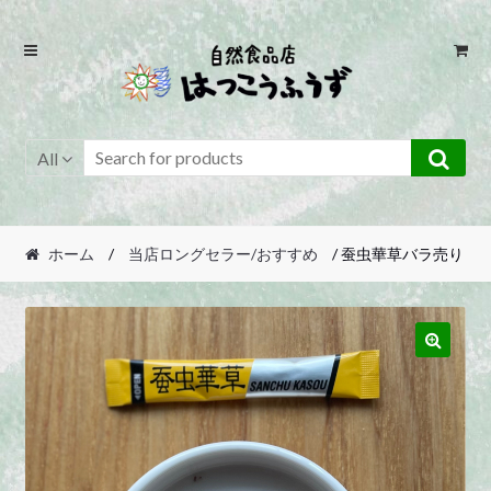
Skip
Skip
to
to
navigation
content
All
ホーム
/
当店ロングセラー/おすすめ
/ 蚕虫華草バラ売り