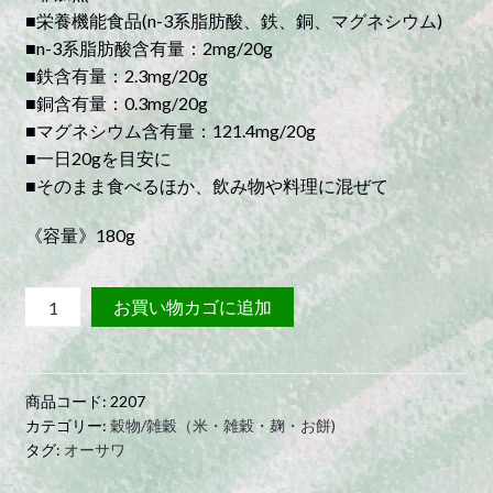
■栄養機能食品(n-3系脂肪酸、鉄、銅、マグネシウム)
■n-3系脂肪酸含有量：2mg/20g
■鉄含有量：2.3mg/20g
■銅含有量：0.3mg/20g
■マグネシウム含有量：121.4mg/20g
■一日20gを目安に
■そのまま食べるほか、飲み物や料理に混ぜて
《容量》180g
有
お買い物カゴに追加
機
麻
の
商品コード:
2207
実
カテゴリー:
穀物/雑穀（米・雑穀・麹・お餅)
ナ
タグ:
オーサワ
ッ
ツ