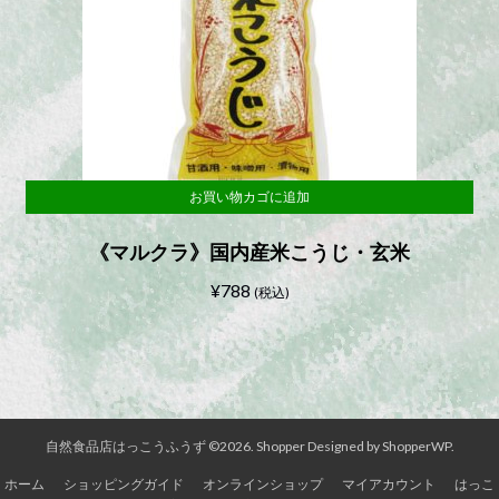
お買い物カゴに追加
《マルクラ》国内産米こうじ・玄米
¥
788
(税込)
自然食品店はっこうふうず ©2026.
Shopper
Designed by
ShopperWP
.
ホーム
ショッピングガイド
オンラインショップ
マイアカウント
はっこ