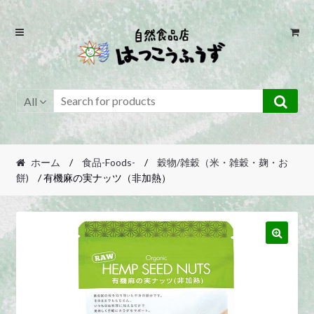
Skip
Skip
to
to
navigation
content
All
ホーム
/
食品-Foods-
/
穀物/雑穀（米・雑穀・麹・お
餅)
/ 有機麻の実ナッツ（非加熱）