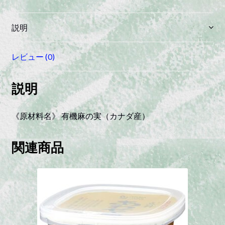
（非
加
説明
熱）
quantity
レビュー (0)
説明
《原材料名》 有機麻の実（カナダ産）
関連商品