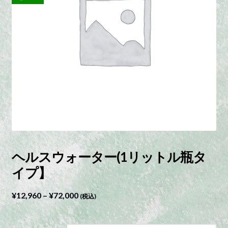
ヘルスウォーター(1リットル瓶タ
イプ】
価
¥
12,960
–
¥
72,000
(税込)
格
帯: