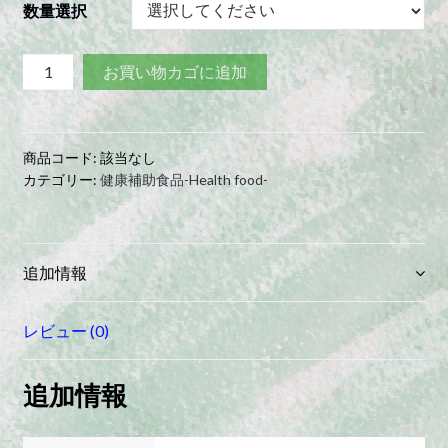
¥12,960
数量選択
–
¥72,000
ヘ
お買い物カゴに追加
ル
ス
ウ
商品コード:
該当なし
ォ
カテゴリー:
健康補助食品-Health food-
ー
タ
ー
(1
追加情報
リ
ッ
レビュー (0)
ト
ル
追加情報
瓶
タ
イ