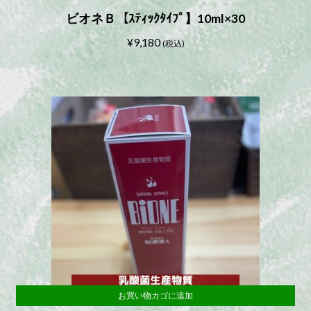
ビオネＢ【ｽﾃｨｯｸﾀｲﾌﾟ】10ml×30
¥
9,180
(税込)
お買い物カゴに追加