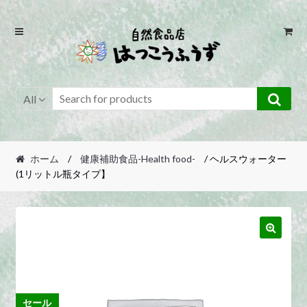
Skip
Skip
to
to
navigation
content
All
ホーム
/
健康補助食品-Health food-
/ ヘルスウォーター
(1リットル瓶タイプ】
セール