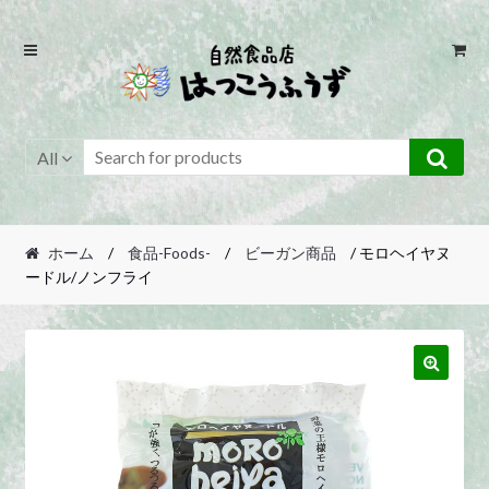
Skip
Skip
to
to
navigation
content
All
ホーム
/
食品-Foods-
/
ビーガン商品
/ モロヘイヤヌ
ードル/ノンフライ