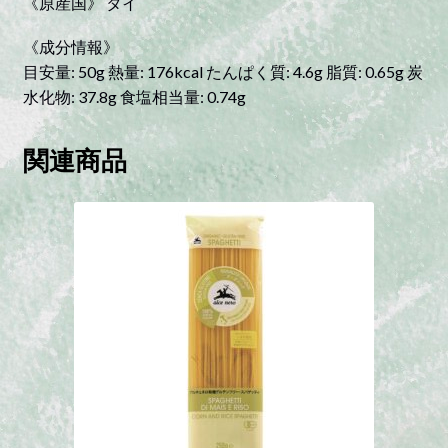
《原産国》 タイ
《成分情報》
目安量: 50g 熱量: 176kcal たんぱく質: 4.6g 脂質: 0.65g 炭
水化物: 37.8g 食塩相当量: 0.74g
関連商品