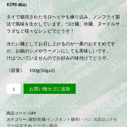
¥
298
(税込)
タイで栽培されたモロヘイヤを練り込み、ノンフライ製
法で風味を生かしています。つけ麺、冷麺、ヌードルサ
ラダなど様々なレシピでどうぞ！
冷たい麺としてお召し上がるのが一番のおすすめです
が、お鍋のシメやラーメンにしても美味しいです。
汁はついていませんのでお好みの味付けでどうぞ。
《容量》 100g(50gx2)
モ
お買い物カゴに追加
ロ
ヘ
イ
商品コード:
G89
ヤ
カテゴリー:
麺類(乾麺/インスタント麺等)・パン
,
当店ロングセ
ヌ
ラー/おすすめ
,
ビーガン商品