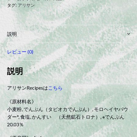
ー
タグ:
アリサン
ド
ル/
ノ
ン
説明
フ
ラ
レビュー (0)
イ
quantity
説明
アリサンRecipesは
こちら
《原材料名》
小麦粉, でんぷん（タピオカでんぷん）, モロヘイヤパウ
ダー*, 食塩, かんすい （天然鉱石トロナ）, ※でんぷん
20.03％