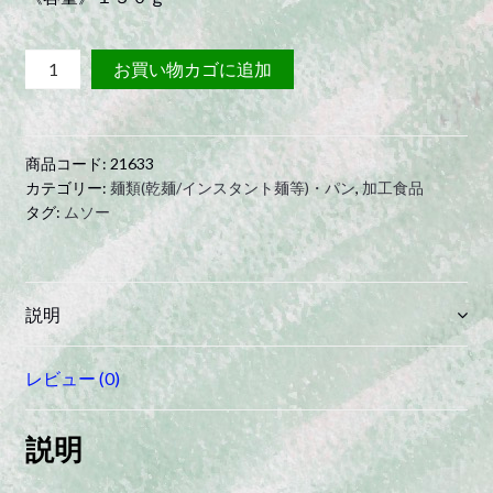
ホ
お買い物カゴに追加
ー
ザ
ン
商品コード:
21633
ビ
カテゴリー:
麺類(乾麺/インスタント麺等)・パン
,
加工食品
ー
タグ:
ムソー
フ
ン
quantity
説明
レビュー (0)
説明