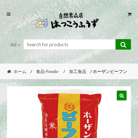
Skip
Skip
to
to
navigation
content
All
ホーム
/
食品-Foods-
/
加工食品
/ ホーザンビーフン