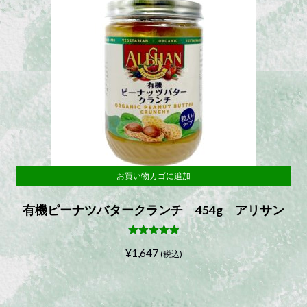
お買い物カゴに追加
有機ピーナツバタークランチ 454g アリサン
5段階中
5.00
¥
1,647
の評価
(税込)