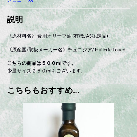
ー
ジ
説明
ン
有
機
《原材料名》 食用オリーブ油 (有機JAS認定品)
オ
リ
《原産国/取扱メーカー名》チュニジア/ Huilerie Loued
ー
こちらの商品は５００mlです。
ブ
少量サイズ２５０mlもございます。
オ
イ
ル
こちらもおすすめ…
500ml
|
quantity