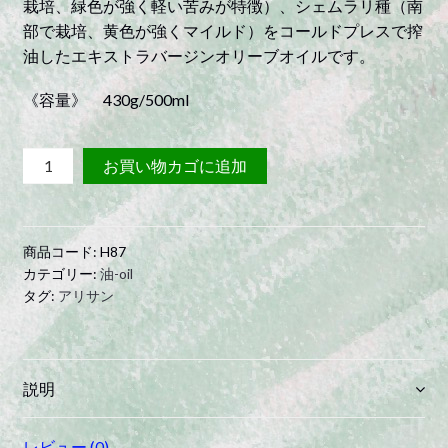
栽培、緑色が強く軽い苦みが特徴）、シェムラリ種（南
部で栽培、黄色が強くマイルド）をコールドプレスで搾
油したエキストラバージンオリーブオイルです。
《容量》 430g/500ml
チ
お買い物カゴに追加
ュ
ニ
ジ
商品コード:
H87
ア
カテゴリー:
油-oil
産
タグ:
アリサン
エ
キ
ス
ト
説明
ラ
バ
レビュー (0)