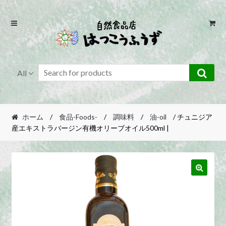
Skip
Skip
to
to
navigation
content
All
ホーム
/
食品-Foods-
/
調味料
/
油-oil
/ チュニジア
産エキストラバージン有機オリーブオイル500ml |