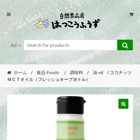
Skip
Skip
to
to
navigation
content
All
ホーム
/
食品-Foods-
/
調味料
/
油-oil
/ ココナッツ
ＭＣＴオイル（フレッシュキープボトル）