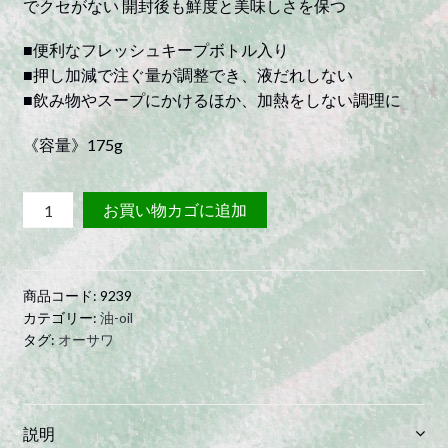
でクセがない 開封後も鮮度と美味しさを保つ
■便利なフレッシュキープボトル入り
■押し加減で注ぐ量が調整でき、液だれしない
■飲み物やスープにかけるほか、加熱をしない調理に
《容量》175g
コ
お買い物カゴに追加
コ
ナ
ッ
商品コード:
9239
ツ
カテゴリー:
油-oil
Ｍ
タグ:
オーサワ
Ｃ
Ｔ
オ
イ
説明