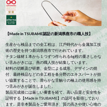
【Made in TSUBAME認証の新潟県燕市の職人技】
⽣産から検品までの全⼯程は、江⼾時代から⾦属加⼯技
術の歴史を持つ新潟県燕市で⾏われています。
チタン線材１本から１つずつ作られる6g程の重さしかな
い⾆みがきには、燕の職⼈技が結集しています。
材料の切断及び研磨、⾦型による成形、デザインの焼
付、最終検品などの全⼯程を各分野のエキスパートが担
い協業することで、滑らかな⾆触りの極上の使⽤感を持
つ⾆みがきが誕⽣しました。
製品完成後には厳しい審査を経て、⾼い品質と安全性を
証明する【Made in TSUBAME】の認可を取得しており
ます。是非本製品をご愛用頂き、質の高さや使い心地の