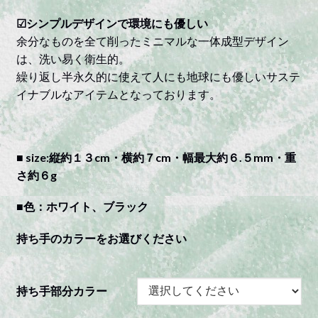
☑︎シンプルデザインで環境にも優しい
余分なものを全て削ったミニマルな一体成型デザイン
は、洗い易く衛生的。
繰り返し半永久的に使えて人にも地球にも優しいサステ
イナブルなアイテムとなっております。
■ size:縦約１３cm・横約７cm・幅最大約６.５mm・重
さ約６g
■色：ホワイト、ブラック
持ち手のカラーをお選びください
持ち手部分カラー