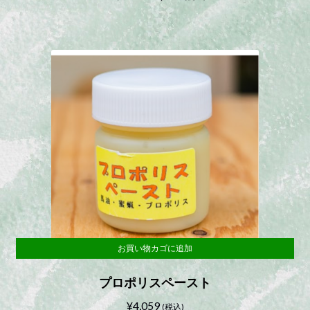
の
在
価
の
格
価
は
格
¥1,100
は
で
¥1,000
し
で
た。
す。
お買い物カゴに追加
プロポリスペースト
¥
4,059
(税込)