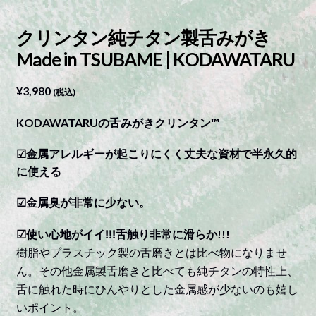
クリンタン純チタン製舌みがき
Made in TSUBAME | KODAWATARU
¥
3,980
(税込)
KODAWATARUの舌みがきクリンタン™
☑︎金属アレルギーが起こりにくく丈夫な資材で半永久的
に使える
☑︎金属臭が非常に少ない。
☑︎
使い心地がイイ!!!
舌触り非常に滑らか!!!
樹脂やプラスチック製の舌磨きとは比べ物になりませ
ん。その他金属製舌磨きと比べても純チタンの特性上、
舌に触れた時にひんやりとした金属感が少ないのも嬉し
いポイント。