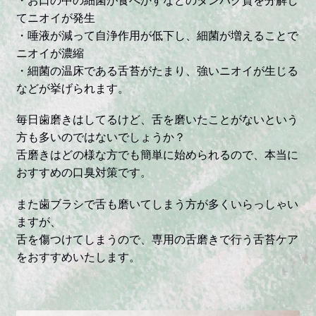
KODAWATARU
てニオイが発生
quantity
・唾液が減って自浄作用が低下し、細菌が増えることで
ニオイが濃縮
・細菌の温床である舌苔がたまり、強いニオイが生じる
などが挙げられます。
毎日歯磨きはしてるけど、舌を磨いたことがないという
方も多いのではないでしょうか？
舌磨きはどの様な方でも簡単に始められるので、本当に
おすすめの口臭対策です。
また歯ブラシで舌も磨いてしまう方が多くいらっしゃい
ますが、
舌を傷つけてしまうので、専用の舌磨きで行う舌苔ケア
をおすすめいたします。