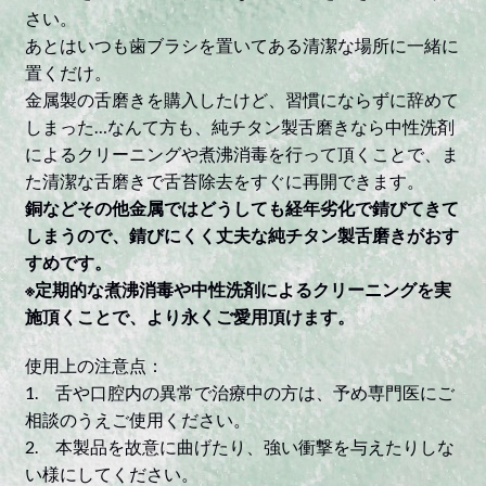
さい。
あとはいつも歯ブラシを置いてある清潔な場所に一緒に
置くだけ。
金属製の舌磨きを購入したけど、習慣にならずに辞めて
しまった…なんて方も、純チタン製舌磨きなら中性洗剤
によるクリーニングや煮沸消毒を行って頂くことで、ま
た清潔な舌磨きで舌苔除去をすぐに再開できます。
銅などその他金属ではどうしても経年劣化で錆びてきて
しまうので、錆びにくく丈夫な純チタン製舌磨きがおす
すめです。
※定期的な煮沸消毒や中性洗剤によるクリーニングを実
施頂くことで、より永くご愛用頂けます。
使用上の注意点：
1. 舌や口腔内の異常で治療中の方は、予め専門医にご
相談のうえご使用ください。
2. 本製品を故意に曲げたり、強い衝撃を与えたりしな
い様にしてください。