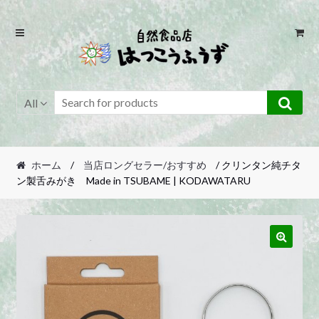
Skip
Skip
to
to
navigation
content
All
ホーム
/
当店ロングセラー/おすすめ
/ クリンタン純チタ
ン製舌みがき Made in TSUBAME | KODAWATARU