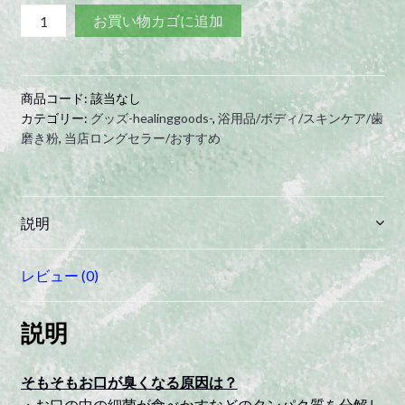
ク
お買い物カゴに追加
リ
ン
タ
商品コード:
該当なし
ン
カテゴリー:
グッズ-healinggoods-
,
浴用品/ボディ/スキンケア/歯
純
磨き粉
,
当店ロングセラー/おすすめ
チ
タ
ン
製
説明
舌
み
レビュー (0)
が
き
説明
Made
in
TSUBAME
そもそもお口が臭くなる原因は？
|
・お口の中の細菌が食べかすなどのタンパク質を分解し