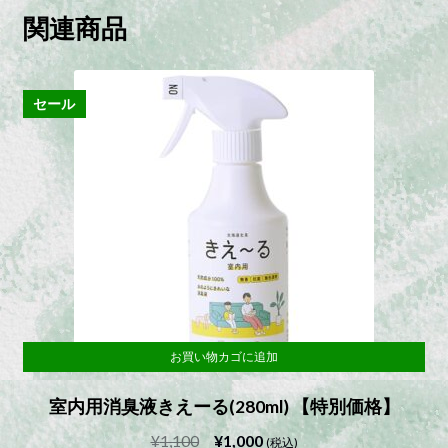
関連商品
セール
お買い物カゴに追加
室内用消臭液きえーる(280ml) 【特別価格】
元
現
¥
1,100
¥
1,000
(税込)