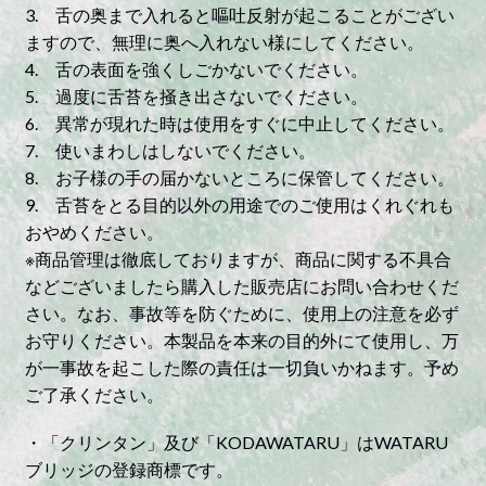
3. 舌の奥まで入れると嘔吐反射が起こることがござい
ますので、無理に奥へ入れない様にしてください。
4. 舌の表面を強くしごかないでください。
5. 過度に舌苔を掻き出さないでください。
6. 異常が現れた時は使用をすぐに中止してください。
7. 使いまわしはしないでください。
8. お子様の手の届かないところに保管してください。
9. 舌苔をとる目的以外の用途でのご使用はくれぐれも
おやめください。
※商品管理は徹底しておりますが、商品に関する不具合
などございましたら購入した販売店にお問い合わせくだ
さい。なお、事故等を防ぐために、使用上の注意を必ず
お守りください。本製品を本来の目的外にて使用し、万
が一事故を起こした際の責任は一切負いかねます。予め
ご了承ください。
・「クリンタン」及び「KODAWATARU」はWATARU
ブリッジの登録商標です。