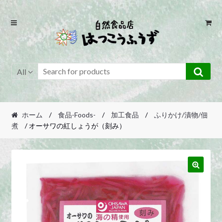
Skip
Skip
to
to
navigation
content
All
ホーム
/
食品-Foods-
/
加工食品
/
ふりかけ/漬物/佃
煮
/ オーサワの紅しょうが（刻み）