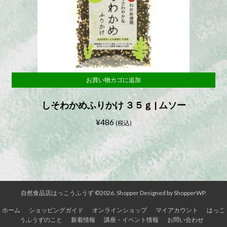
お買い物カゴに追加
しそわかめふりかけ ３５ｇ | ムソー
¥
486
(税込)
自然食品店はっこうふうず ©2026.
Shopper
Designed by
ShopperWP
.
ホーム
ショッピングガイド
オンラインショップ
マイアカウント
はっこ
うふうずのこと
新着情報
講座・イベント情報
お問い合わせ