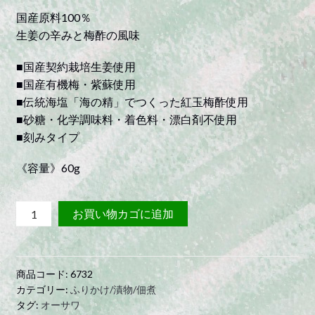
国産原料100％
生姜の辛みと梅酢の風味
■国産契約栽培生姜使用
■国産有機梅・紫蘇使用
■伝統海塩「海の精」でつくった紅玉梅酢使用
■砂糖・化学調味料・着色料・漂白剤不使用
■刻みタイプ
《容量》60g
オ
お買い物カゴに追加
ー
サ
ワ
商品コード:
6732
の
カテゴリー:
ふりかけ/漬物/佃煮
紅
タグ:
オーサワ
し