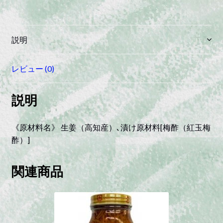
ょ
う
が
説明
（刻
み）
レビュー (0)
quantity
説明
《原材料名》 生姜（高知産）､漬け原材料[梅酢（紅玉梅
酢）]
関連商品