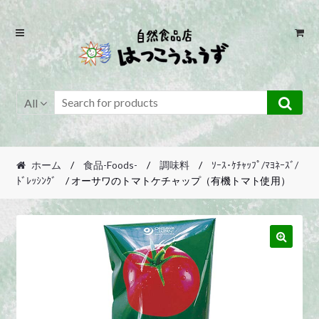
Skip
Skip
to
to
navigation
content
All
ホーム
/
食品-Foods-
/
調味料
/
ｿｰｽ･ｹﾁｬｯﾌﾟ/ﾏﾖﾈｰｽﾞ/
ﾄﾞﾚｯｼﾝｸﾞ
/ オーサワのトマトケチャップ（有機トマト使用）