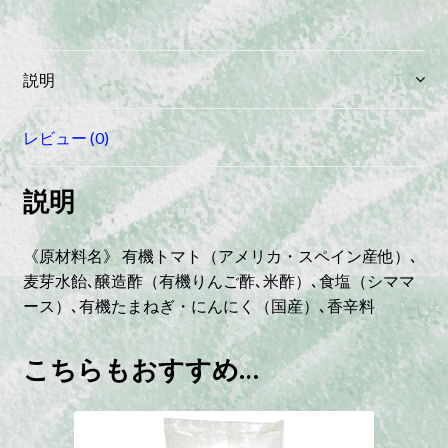
ト
ケ
チ
説明
ャ
ッ
レビュー (0)
プ
（有
説明
機
ト
マ
《原材料名》 有機トマト（アメリカ・スペイン産他）､
ト
麦芽水飴､醸造酢（有機りんご酢､米酢）､食塩（シママ
使
ース）､有機たまねぎ・にんにく（国産）､香辛料
用）
quantity
こちらもおすすめ…