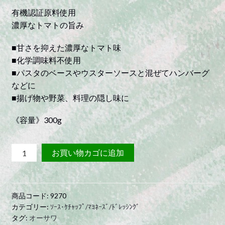
有機認証原料使用
濃厚なトマトの旨み
■甘さを抑えた濃厚なトマト味
■化学調味料不使用
■パスタのベースやウスターソースと混ぜてハンバーグ
などに
■揚げ物や野菜、料理の隠し味に
《容量》300g
オ
お買い物カゴに追加
ー
サ
ワ
商品コード:
9270
の
カテゴリー:
ｿｰｽ･ｹﾁｬｯﾌﾟ/ﾏﾖﾈｰｽﾞ/ﾄﾞﾚｯｼﾝｸﾞ
ト
タグ:
オーサワ
マ