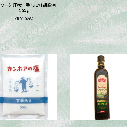
ムソー》圧搾一番しぼり胡麻油
165g
¥
864
(税込)