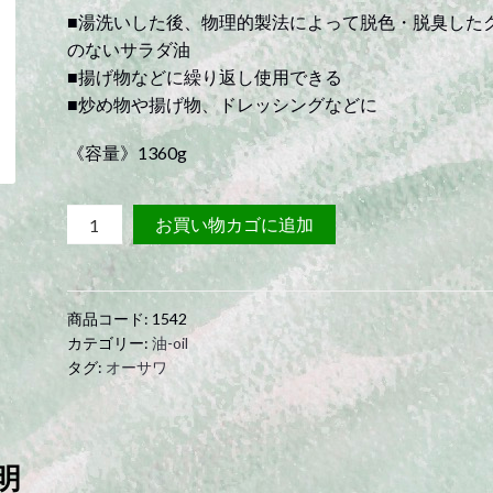
■湯洗いした後、物理的製法によって脱色・脱臭した
のないサラダ油
■揚げ物などに繰り返し使用できる
■炒め物や揚げ物、ドレッシングなどに
《容量》1360g
オ
お買い物カゴに追加
ー
サ
ワ
商品コード:
1542
の
カテゴリー:
油-oil
な
タグ:
オーサワ
た
ね
サ
ラ
明
ダ