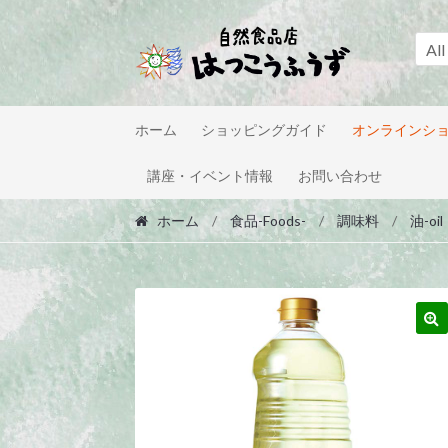
Skip
Skip
to
to
All
navigation
content
ホーム
ショッピングガイド
オンラインシ
講座・イベント情報
お問い合わせ
ホーム
/
食品-Foods-
/
調味料
/
油-oil