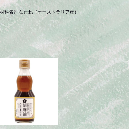
油
材料名》 なたね（オーストラリア産）
（ペ
ッ
ト
ボ
ト
ル）
quantity