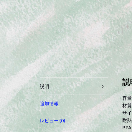
説
説明
容量
追加情報
材質
サイ
耐熱
レビュー (0)
BP