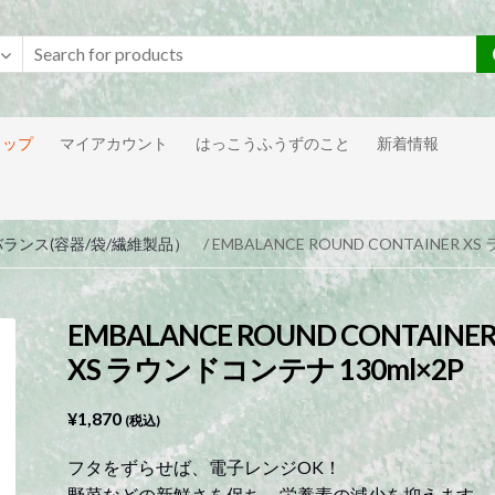
ョップ
マイアカウント
はっこうふうずのこと
新着情報
ランス(容器/袋/繊維製品）
/ EMBALANCE ROUND CONTAINER X
EMBALANCE ROUND CONTAINE
XS ラウンドコンテナ 130ml×2P
¥
1,870
(税込)
フタをずらせば、電子レンジOK！
野菜などの新鮮さを保ち、栄養素の減少を抑えます。