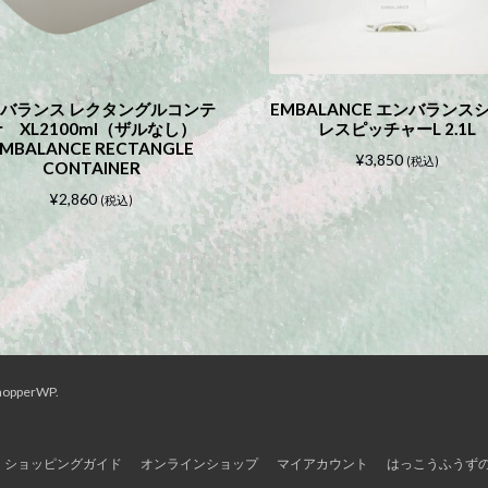
バランス レクタングルコンテ
EMBALANCE エンバランス
 XL2100ml（ザルなし）
レスピッチャーL 2.1L
MBALANCE RECTANGLE
¥
3,850
(税込)
CONTAINER
¥
2,860
(税込)
hopperWP
.
ショッピングガイド
オンラインショップ
マイアカウント
はっこうふうず