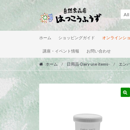
Skip
Skip
to
to
All
navigation
content
ホーム
ショッピングガイド
オンラインシ
講座・イベント情報
お問い合わせ
ホーム
/
日用品-Dairy use items-
/
エンバ