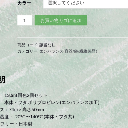
カラー
EMBALANCE
お買い物カゴに追加
ROUND
CONTAINER
XS
商品コード:
該当なし
ラ
カテゴリー:
エンバランス(容器/袋/繊維製品）
ウ
ン
ド
コ
明
ン
テ
：130ml 同色2個セット
ナ
：本体・フタ ポリプロピレン(エンバランス加工)
130ml×2P
ズ：74φ × 高さ50mm
quantity
温度：-20°C〜140°C (本体・フタ共)
A フリー・日本製