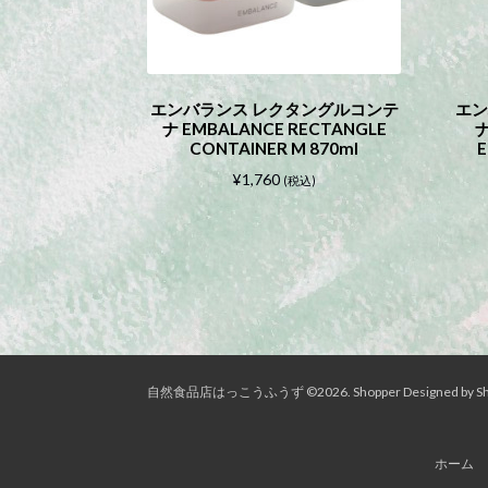
り
ま
す。
こ
オ
エンバランス レクタングルコンテ
エン
の
プ
ナ EMBALANCE RECTANGLE
ナ
商
シ
CONTAINER M 870ml
E
品
ョ
¥
1,760
に
(税込)
ン
は
は
複
商
数
品
の
ペ
バ
ー
リ
ジ
エ
か
ー
ら
自然食品店はっこうふうず ©2026.
Shopper
Designed by
S
シ
選
ョ
択
ン
で
ホーム
が
き