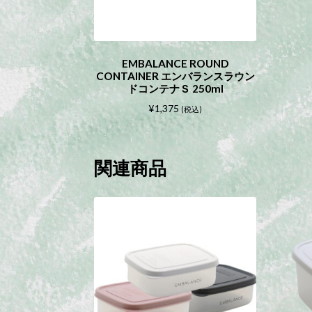
こ
EMBALANCE ROUND
の
CONTAINER エンバランスラウン
商
ドコンテナＳ 250ml
品
¥
1,375
に
(税込)
は
複
数
関連商品
の
バ
リ
エ
ー
シ
ョ
ン
が
あ