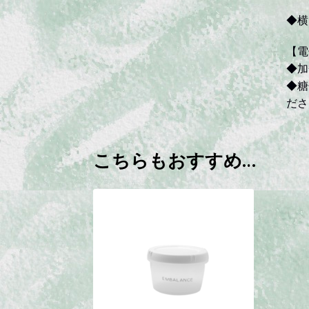
◆横
【電
◆加
◆糖
ださ
こちらもおすすめ…