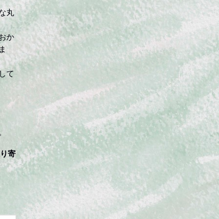
な丸
おか
ま
して
。
取り寄