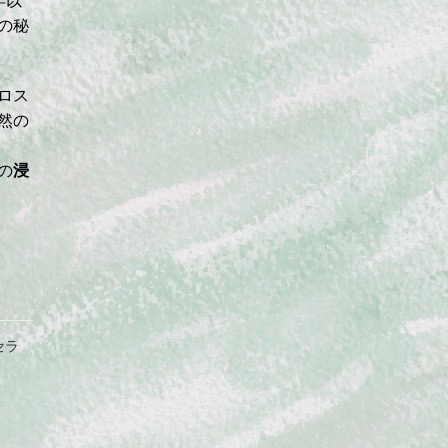
の秘
ロス
然の
の
浸
セラ