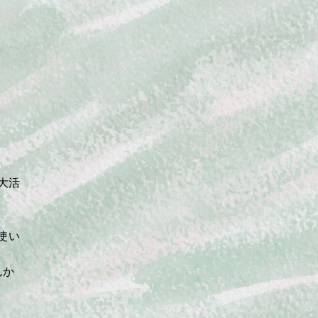
大活
使い
んか