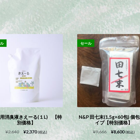
ール
セール
用消臭液きえーる(１L) 【特
N&P 田七末(1,5g×60包) 個
別価格】
イプ【特別価格】
元
現
元
現
¥
2,640
¥
2,370
¥
9,666
¥
8,600
(税込)
(税込)
の
在
の
在