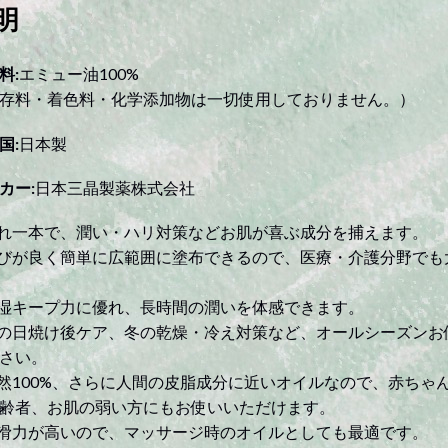
ュ
明
ー
オ
料:
エミュー油100%
イ
存料・着色料・化学添加物は一切使用しておりません。）
ル
60ml
国:
日本製
quantity
カー:
日本三晶製薬株式会社
これ一本で、潤い・ハリ対策などお肌が喜ぶ成分を捕えます。
伸びが良く簡単に広範囲に塗布できるので、医療・介護分野でも
保湿キープ力に優れ、長時間の潤いを体感できます。
夏の日焼け後ケア、冬の乾燥・冷え対策など、オールシーズンお
さい。
天然100%、さらに人間の皮脂成分に近いオイルなので、赤ちゃ
齢者、お肌の弱い方にもお使いいただけます。
潤滑力が高いので、マッサージ時のオイルとしても最適です。