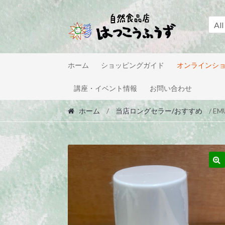
Skip
Skip
to
to
All
navigation
content
ホーム
ショッピングガイド
オンラインシ
講座・イベント情報
お問い合わせ
ホーム
/
当店ロングセラー/おすすめ
/ E