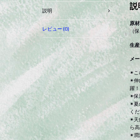
説
説明
原材
レビュー (0)
（保
生産
メー
✴︎
✴︎
躍！
✴︎
✴︎
くだ
✴︎
ら高
✴︎