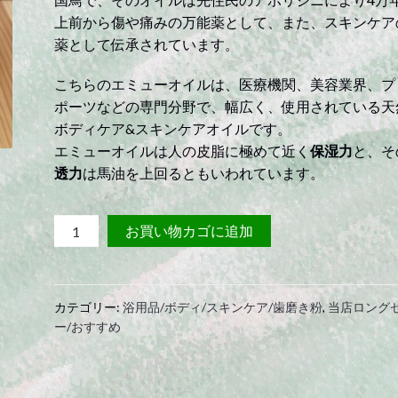
上前から傷や痛みの万能薬として、また、スキンケア
薬として伝承されています。
こちらのエミューオイルは、医療機関、美容業界、プ
ポーツなどの専門分野で、幅広く、使用されている天
ボディケア&スキンケアオイルです。
エミューオイルは人の皮脂に極めて近く
保湿力
と、そ
透力
は馬油を上回るともいわれています。
EMUM
お買い物カゴに追加
エ
ミ
ュ
カテゴリー:
浴用品/ボディ/スキンケア/歯磨き粉
,
当店ロング
ー
ー/おすすめ
ム
エ
ミ