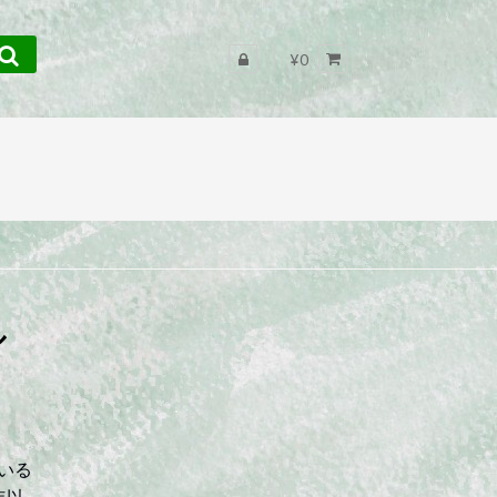
¥0
ル
いる
年以