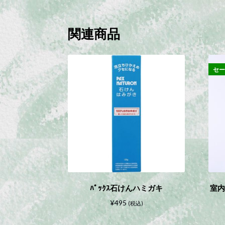
関連商品
セ
ﾊﾟｯｸｽ石けんハミガキ
室内
¥
495
(税込)