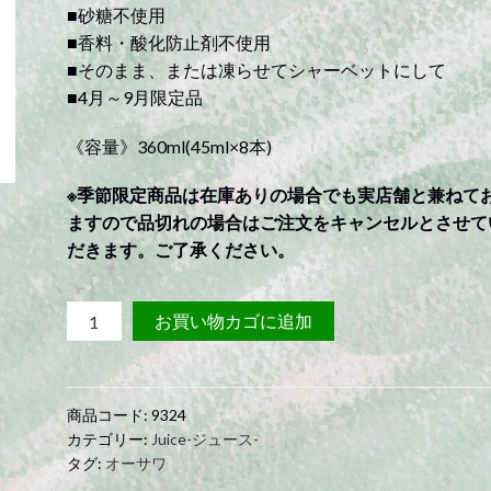
■砂糖不使用
■香料・酸化防止剤不使用
■そのまま、または凍らせてシャーベットにして
■4月～9月限定品
《容量》360ml(45ml×8本)
※季節限定商品は在庫ありの場合でも実店舗と兼ねて
ますので品切れの場合はご注文をキャンセルとさせて
だきます。ご了承ください。
り
お買い物カゴに追加
ん
ご
ち
商品コード:
9324
ゃ
カテゴリー:
Juice-ジュース-
ん
タグ:
オーサワ
ミ