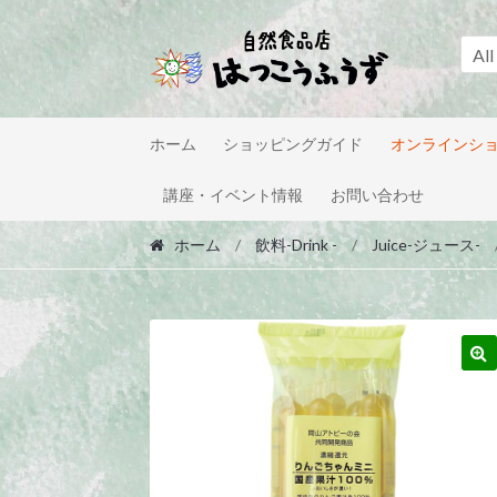
Skip
Skip
to
to
All
navigation
content
ホーム
ショッピングガイド
オンラインシ
講座・イベント情報
お問い合わせ
ホーム
/
飲料-Drink -
/
Juice-ジュース-