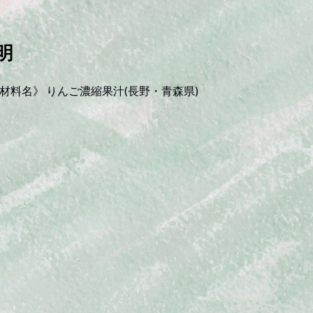
ニ
【夏
季
明
限
定】
材料名》 りんご濃縮果汁(長野・青森県)
quantity