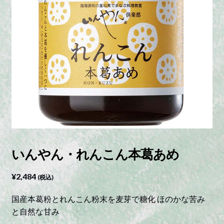
いんやん・れんこん本葛あめ
¥
2,484
(税込)
国産本葛粉とれんこん粉末を麦芽で糖化 ほのかな苦み
と自然な甘み