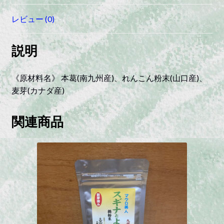
め
レビュー (0)
quantity
説明
《原材料名》 本葛(南九州産)、れんこん粉末(山口産)、
麦芽(カナダ産)
関連商品