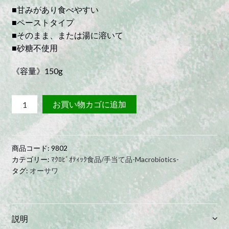
■甘みがあり食べやすい
■ペーストタイプ
■そのまま、または湯に溶いて
■砂糖不使用
《容量》150g
い
お買い物カゴに追加
ん
や
ん・
商品コード:
9802
れ
カテゴリー:
ﾏｸﾛﾋﾞｵﾃｨｯｸ食品/手当て品-Macrobiotics-
ん
タグ:
オーサワ
こ
ん
本
葛
説明
あ