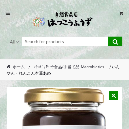
Skip
Skip
to
to
navigation
content
All
ホーム
/
ﾏｸﾛﾋﾞｵﾃｨｯｸ食品/手当て品-Macrobiotics-
/ いん
やん・れんこん本葛あめ