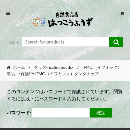
Skip
Skip
to
to
navigation
content
All
ホーム
/
グッズ-healinggoods-
/
IFMC.（イフミック）
製品
/ 保護中: IFMC.（イフミック）タンクトップ
このコンテンツはパスワードで保護されています。閲覧
するには以下にパスワードを入力してください。
パスワード: