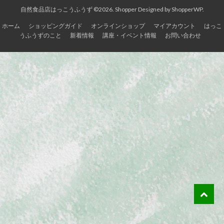
自然食品店はっこうふうず ©2026.
Shopper
Designed by
ShopperWP
.
ホーム
ショッピングガイド
オンラインショップ
マイアカウント
はっこ
うふうずのこと
新着情報
講座・イベント情報
お問い合わせ