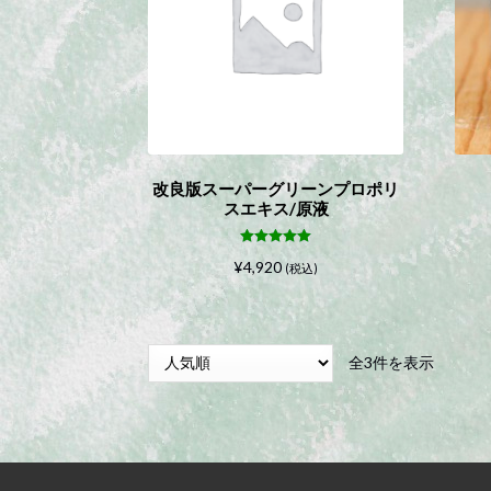
改良版スーパーグリーンプロポリ
スエキス/原液
5段階中
5.00
¥
4,920
の評価
(税込)
人
全3件を表示
気
順