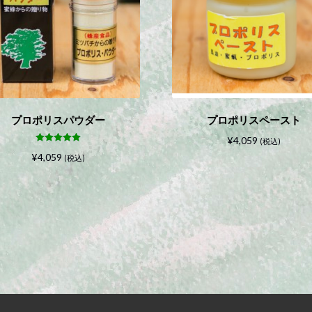
プロポリスパウダー
プロポリスペースト
¥
4,059
(税込)
5段階中
5.00
¥
4,059
の評価
(税込)