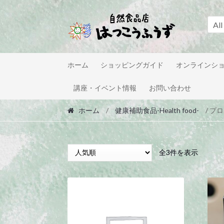
Skip
Skip
to
to
All
navigation
content
ホーム
ショッピングガイド
オンラインシ
講座・イベント情報
お問い合わせ
ホーム
/
健康補助食品-Health food-
/ プ
人
全3件を表示
気
順